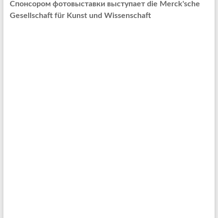
Спонсором фотовыставки выступает die
Merck'sche
Gesellschaft für Kunst und Wissenschaft
Елиcаветинские дни 2018
(видеоотчет)
Приглашаем на ежегодные
Елисаветинские дни 2018
Встреча с историком и
писателем К.Г.Капковым
Благотворительный концерт
«Элла»