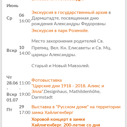
Июнь
Экскурсия в государственный архив
в
06
Ср
Дармштадте,
посвященная дню
16:00
рождения Александры Федоровны
Экскурсия в парк Розенхёе.
Место захоронения родителей
Св.
10
Препмц. Вел. Кн. Елисаветы и Св. Мц.
Вскр
14:00
царицы Александры.
Старый и Новый Мавзолей.
Чт
Фотовыставка
28.06
11:00
"Царские дни 1918 - 2018. Аликс и
-
-
Элла"
.Designhaus, Mathildenhöhe,
Вскр
19:00
Darmstadt
01.07
29
Выставка в "Русском доме" на территории
Пт
17:00
замка Хайлигенберг
Хоровой концерт в замке
Хайлигенберг.
200-летие со дня