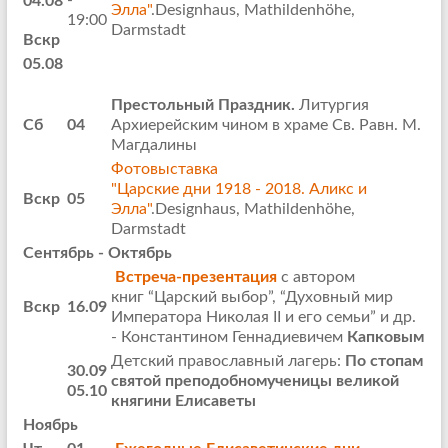
-
04.08
Элла"
.Designhaus, Mathildenhöhe,
19:00
Darmstadt
Вскр
05.08
Престольный Праздник.
Литургия
Сб
04
Архиерейским чином в храме Св. Равн. М.
Магдалины
Фотовыставка
"Царские дни 1918 - 2018. Аликс и
Вскр
05
Элла"
.Designhaus, Mathildenhöhe,
Darmstadt
Сентябрь - Октябрь
Встреча-презентация
с автором
книг “Царский выбор”, “Духовный мир
Вскр
16.09
Императора Николая II и его семьи” и др.
- Константином Геннадиевичем
Капковым
Детский православный лагерь:
По стопам
30.09
святой преподобномученицы великой
05.10
княгини Елиcаветы
Ноябрь