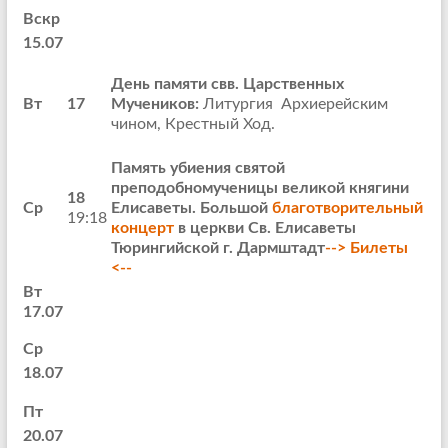
Вскр
15.07
День памяти свв. Царственных
Вт
17
Мучеников:
Литургия Архиерейским
чином, Крестный Ход.
Память убиения
святой
преподобномученицы великой княгини
18
Ср
Елиcаветы.
Большой
благотворительный
19:18
концерт
в церкви Св. Елисаветы
Тюрингийской г. Дармштадт
--> Билеты
<--
Вт
17.07
Ср
18.07
Пт
20.07