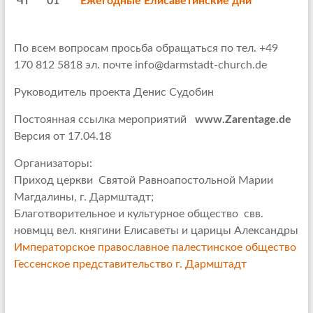
Чт
01
Ежегодные Елисаветинские дни
По всем вопросам просьба обращаться по
тел. +49
170 812 5818
эл. почте info@darmstadt-church.de
Руководитель проекта Денис Судобин
Постоянная ссылка мероприятий
www.Zarentage.de
Версия от 17.04.18
Организаторы:
Приход церкви Святой Равноапостольной Марии
Магдалины, г. Дармштадт;
Благотворительное и культурное общество свв.
новмцц вел. княгини Елисаветы и царицы Александры
Императорское православное палестинское общество
Гессенское представительство г. Дармштадт