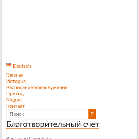
государственном архиве
Начало работы фотовыставки
«Царские дни 1918 — 2018.
Аликс и Элла»
Deutsch
Главная
История
Расписание Богослужений
Приход
Медиа
Контакт
Благотворительный счет
Russische Gemeinde