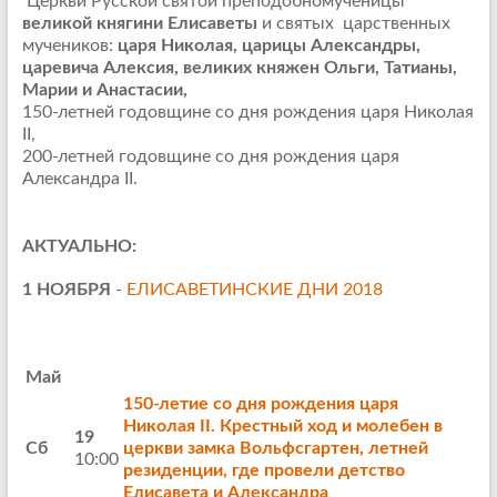
Церкви Русской святой преподобномученицы
великой княгини Елиcаветы
и святых царственных
мучеников:
царя Николая, царицы Александры,
царевича Алексия, великих княжен Ольги, Татианы,
Марии и Анастасии,
150-летней
годовщине
со дня рождения царя Николая
II,
200-летней
годовщине
со дня рождения царя
Александра II.
АКТУАЛЬНО:
1 НОЯБРЯ
-
ЕЛИСАВЕТИНСКИЕ ДНИ 2018
Май
150-летие со дня рождения царя
Николая II. Крестный ход и молебен в
19
Сб
церкви замка Вольфсгартен, летней
10:00
резиденции, где провели детство
Елисавета и Александра