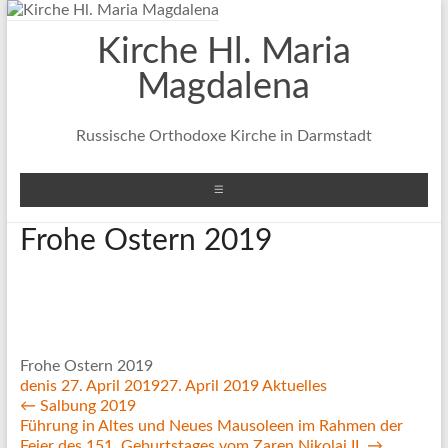
Zum
Inhalt
Kirche Hl. Maria
springen
Magdalena
Russische Orthodoxe Kirche in Darmstadt
Menü
Frohe Ostern 2019
Frohe Ostern 2019
denis
27. April 2019
27. April 2019
Aktuelles
←
Salbung 2019
Führung in Altes und Neues Mausoleen im Rahmen der
Feier des 151. Geburtstages vom Zaren Nikolai II.
→