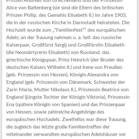
Prinzen Andreas von Griechenland und der Prinzessin
Alice von Battenberg (sie sind die Eltern des britischen
Prinzen Philip, des Gemahls Elisabeth II.) im Jahre 1903,
die in der russischen Kirche in Darmstadt heirateten. Die
Hochzeit wurde zum „“Familienfest““ des europäischen
Adels; an der Trauung nahmen u. a. teil: das russische
Kaiserpaar, Großfürst Sergij und Großfürstin Elisabeth
(die Neomärtyrerin Elisabeth) von Russland, das
griechische Königspaar, Prinz Heinrich (der Bruder des
deutschen Kaisers Wilhelm II.) und Irene von Preußen
(geb. Prinzessin von Hessen), Königin Alexandra von
England (geb. Prinzessin von Dänemark, Schwester der
Zarin Maria, Mutter Nikolaus II.), Prinzessin Beatrice von
England (jüngste Tochter der Königin Viktoria), Prinzessin
Ena (spätere Königin von Spanien) und das Prinzenpaar
von Hessen, sowie zahlreiche Angehörige des
europäischen Hochadels. Zweifellos war diese Trauung,
die zugleich das letzte große Familientreffen der
miteinander verwandten europäischen Adelshäuser vor