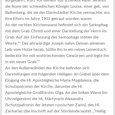
aufgebahrt. Kurz vor seinem Tod schenkte Vater Serafim
die Ikone der schwedischen Königin Louise, einer geb. von
Battenberg, die sie der Darmstädter Kirche vermachte, wo
ihre Eltern im Jahre 1903 getraut worden waren.
An der rechten Kirchenwand befindet sich ein Sarkophag
mit dem Grab Christi und einer Darstellung der Herrn im
Grab. Auf der Einfassung des Sarkophags stehen die
Worte:““ Der ehrwürdige Joseph nahm Deinen allreinen
Leib vom Holze herab, hüllte ihn in ein reines Leinentuch,
bedeckte ihn mit wohlriechenden Gewürzen und legte ihn
in ein neues Grab.““
An den Außenwänden der Kirche befinden sich
Darstellungen mit folgenden Heiligen; Im Giebel über dem
Eingang die Hl. Apostelgleiche Maria Magdalena, die
Schutzpatronin der Kirche, darunter die Hl.
Apostelgleiche Großfürstin Olga. An der linken Wand (im
Uhrzeigersinn) die Hl. Märtyrerin Alexandra
(Schutzpatronin der letzten russischen Zarin), des HI.
Zacharias (die Inschrift auf der Stirnbinde lautet „“Heilig