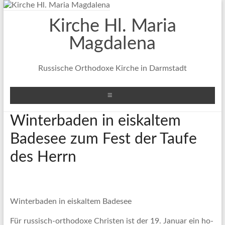
Zum
Inhalt
Kirche Hl. Maria
springen
Magdalena
Russische Orthodoxe Kirche in Darmstadt
Menü
Winterbaden in eiskaltem
Badesee zum Fest der Taufe
des Herrn
Winterbaden in eiskaltem Badesee
Für rus­sisch-or­tho­do­xe Chris­ten ist der 19. Ja­nuar ein ho­