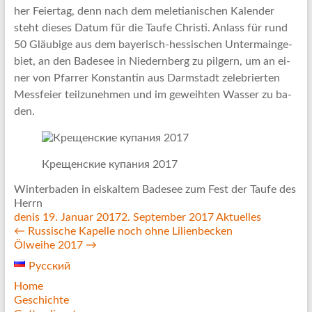
her Fei­er­tag, denn nach dem me­le­tia­ni­schen Ka­len­der
steht die­ses Da­tum für die Tau­fe Chris­ti. An­lass für rund
50 Gläu­bi­ge aus dem baye­risch-hes­si­schen Un­ter­main­ge­
biet, an den Ba­de­see in Nie­dern­berg zu pil­gern, um an ei­
ner von Pfar­rer Kon­stan­tin aus Darm­stadt ze­le­brier­ten
Mess­fei­er teil­zu­neh­men und im ge­weih­ten Was­ser zu ba­
den.
Крещенские купания 2017
Winterbaden in eiskaltem Badesee zum Fest der Taufe des
Herrn
denis
19. Januar 2017
2. September 2017
Aktuelles
←
Russische Kapelle noch ohne Lilienbecken
Ölweihe 2017
→
Русский
Home
Geschichte